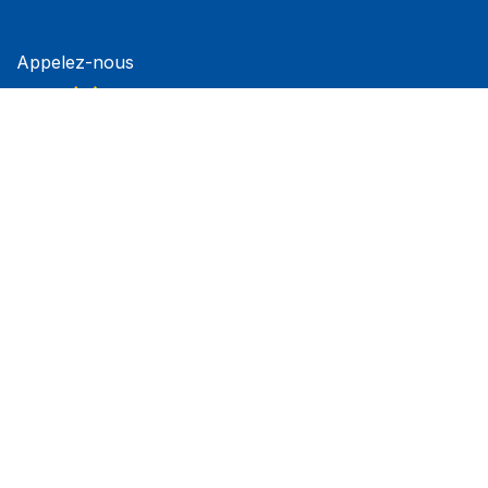
Appelez-nous
+212 (0)6 60 77 61 76
Envoyez-nous un message
contact@neoproacademy.com
Nous suivre