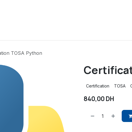
ue
Cours
Financements
Partenaires
A propos
cation TOSA Python
Certific
Certification
TOSA
840,00
DH