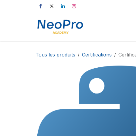
Se rendre au contenu
Accueil
Catalog
Tous les produits
Certifications
Certifi