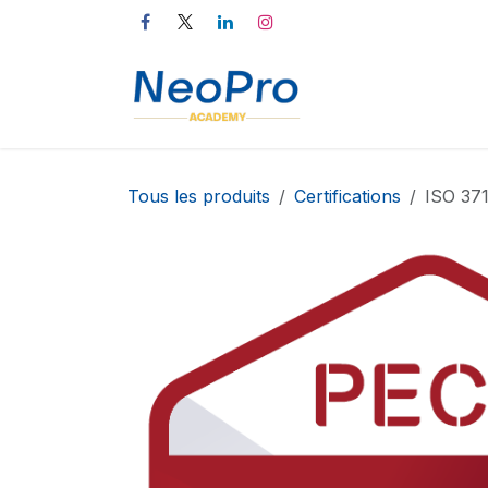
Se rendre au contenu
Accueil
Catalog
Tous les produits
Certifications
ISO 37