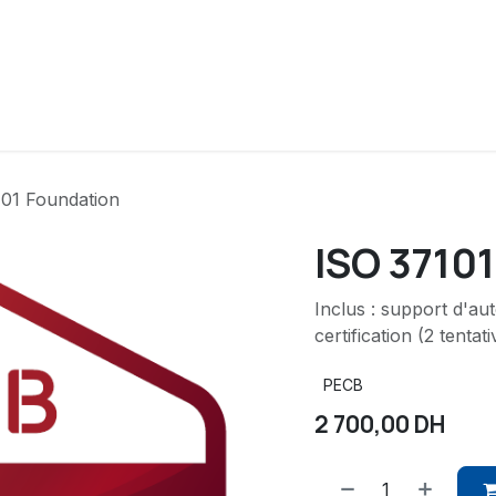
ue
Cours
Financements
Partenaires
A propos
101 Foundation
ISO 3710
Inclus : support d'a
certification (2 tentati
PECB
2 700,00
DH