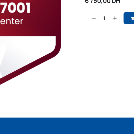
6 750,00
DH