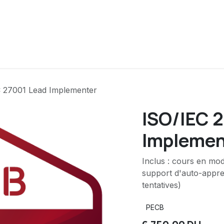
ue
Cours
Financements
Partenaires
A propos
C 27001 Lead Implementer
ISO/IEC 
Implemen
Inclus : cours en mod
support d'auto-appren
tentatives)
PECB