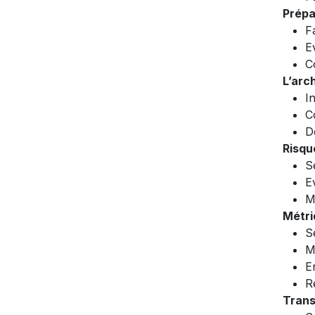
Prépa
F
Ev
C
L’arc
I
C
D
Risqu
S
E
M
Métri
S
M
E
R
Trans