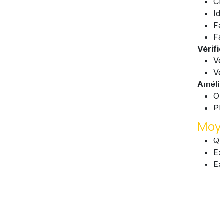
C
I
F
F
Vérif
V
Vé
Améli
O
P
Moy
Q
E
E