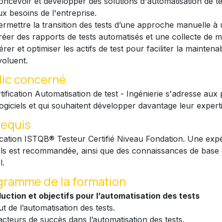
oncevoir et développer des solutions d'automatisation de t
ux besoins de l'entreprise.
ermettre la transition des tests d’une approche manuelle 
réer des rapports de tests automatisés et une collecte de m
érer et optimiser les actifs de test pour faciliter la maintenab
voluent.
lic concerné
tification Automatisation de test - Ingénierie s'adresse a
logiciels et qui souhaitent développer davantage leur expert
requis
fication ISTQB® Testeur Certifié Niveau Fondation. Une expé
iels est recommandée, ainsi que des connaissances de bas
l.
gramme de la formation
duction et objectifs pour l’automatisation des tests
ut de l’automatisation des tests.
acteurs de succès dans l’automatisation des tests.