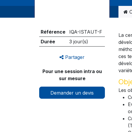
C
Référence
IQA-ISTAUT-F
La cer
Durée
3 jour(s)
dével
méthod
ces te
Partager
dével
variét
Pour une session intra ou
sur mesure
Obj
Les ob
Demander un devis
C
E
o
C
(