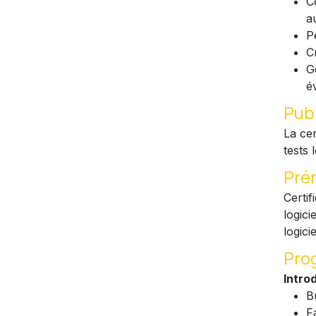
C
a
P
C
G
é
Pub
La cer
tests 
Pré
Certi
logic
logicie
Pro
Intro
B
F