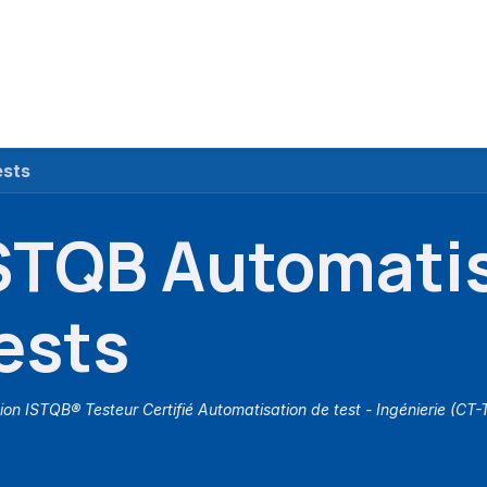
ue
Cours
Financements
Partenaires
A propos
ests
STQB Automatis
ests
ion ISTQB® Testeur Certifié Automatisation de test - Ingénierie (CT-