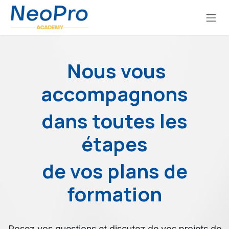
Se rendre au contenu
Nous vous
accompagnons
dans toutes les
étapes
de vos plans de
formation
Posez vos questions et discutez de vos projets de