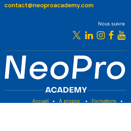
contact@neoproacademy.com
Nous suivre
Accueil
•
À propos
•
Formations
•
Mentions Légales
Copyright © NeoPro Academy